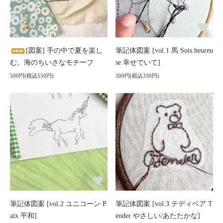
[図案] 手の中で夏を楽し
筆記体図案 [vol.1 馬 Sois heureu
む。海のちいさなモチーフ
se 幸せでいて]
500円(税込550円)
300円(税込330円)
筆記体図案 [vol.2 ユニコーン P
筆記体図案 [vol.3 テディベア T
aix 平和]
ender やさしい/あたたかな]