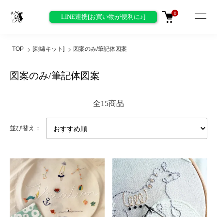
0
LINE連携[お買い物が便利に♪]
TOP
[刺繍キット]
図案のみ/筆記体図案
図案のみ/筆記体図案
全15商品
並び替え：