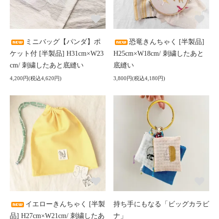
ミニバッグ【パンダ】ポ
恐竜きんちゃく [半製品]
ケット付 [半製品] H31cm×W23
H25cm×W18cm/ 刺繍したあと
cm/ 刺繍したあと底縫い
底縫い
4,200円(税込4,620円)
3,800円(税込4,180円)
イエローきんちゃく [半製
持ち手にもなる「ビッグカラビ
品] H27cm×W21cm/ 刺繍したあ
ナ」