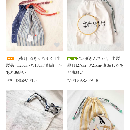
［残1］猫きんちゃく [半
パンダきんちゃく [半製
製品] H25cm×W18cm/ 刺繍した
品] H27cm×W21cm/ 刺繍したあ
あと底縫い
と底縫い
3,800円(税込4,180円)
2,500円(税込2,750円)