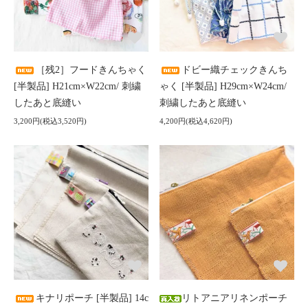
［残2］フードきんちゃく
ドビー織チェックきんち
[半製品] H21cm×W22cm/ 刺繍
ゃく [半製品] H29cm×W24cm/
したあと底縫い
刺繍したあと底縫い
3,200円(税込3,520円)
4,200円(税込4,620円)
キナリポーチ [半製品] 14c
リトアニアリネンポーチ