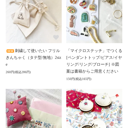
刺繍して使いたい フリル
「マイクロステッチ」でつくる
きんちゃく（タテ型/無地）2siz
[ペンダントトップ/ピアス/イヤ
e
リング/リング/ブローチ] ※図
案は書籍からご用意ください
260円(税込286円)
150円(税込165円)