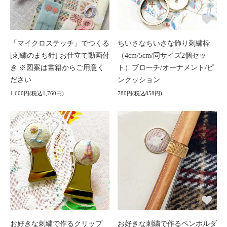
「マイクロステッチ」でつくる
ちいさなちいさな飾り刺繍枠
[刺繍のまち針] お仕立て動画付
（4cm/5cm/同サイズ2個セッ
き ※図案は書籍からご用意く
ト）ブローチ/オーナメント/ピ
ださい
ンクッション
1,600円(税込1,760円)
780円(税込858円)
お好きな刺繍で作るクリップ
お好きな刺繍で作るペンホルダ