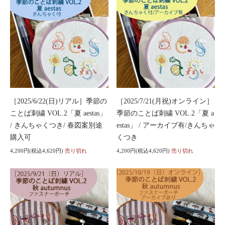
［2025/6/22(日)リアル］季節の
［2025/7/21(月祝)オンライン］
ことば刺繍 VOL.2「夏 aestas」
季節のことば刺繍 VOL.2「夏 a
/ きんちゃくつき/ 春図案別途
estas」 / アーカイブ有/きんちゃ
購入可
くつき
4,200円(税込4,620円)
売り切れ
4,200円(税込4,620円)
売り切れ