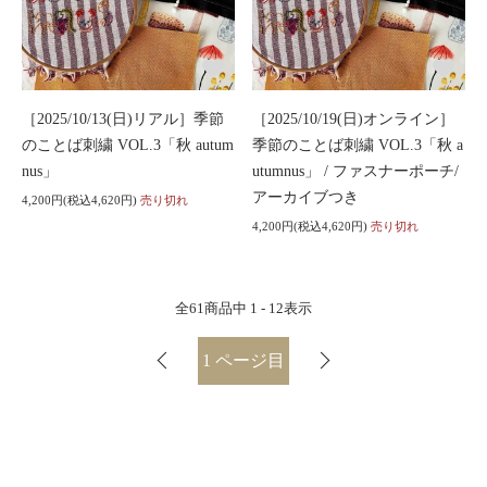
［2025/10/13(日)リアル］季節
［2025/10/19(日)オンライン］
のことば刺繍 VOL.3「秋 autum
季節のことば刺繍 VOL.3「秋 a
nus」
utumnus」 / ファスナーポーチ/
アーカイブつき
4,200円(税込4,620円)
売り切れ
4,200円(税込4,620円)
売り切れ
全
61
商品中
1 - 12
表示
1
ページ目