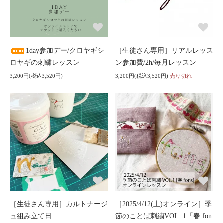
1day参加デー/クロヤギシ
［生徒さん専用］リアルレッス
ロヤギの刺繍レッスン
ン参加費/2h/毎月レッスン
3,200円(税込3,520円)
3,200円(税込3,520円)
売り切れ
［生徒さん専用］カルトナージ
［2025/4/12(土)オンライン］季
ュ組み立て日
節のことば刺繍VOL. 1「春 fon