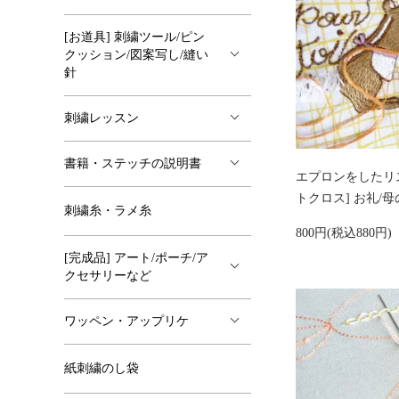
[お道具] 刺繍ツール/ピン
クッション/図案写し/縫い
針
刺繍レッスン
書籍・ステッチの説明書
エプロンをしたリ
トクロス] お礼/母
刺繍糸・ラメ糸
800円(税込880円)
[完成品] アート/ポーチ/ア
クセサリーなど
ワッペン・アップリケ
紙刺繍のし袋