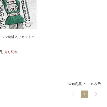
[ミシン刺繍入りカットク
0円)
売り切れ
全
10
商品中
1 - 10
表示
1