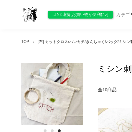
カテゴ
LINE連携[お買い物が便利に♪]
TOP
[布] カットクロス/ハンカチ/きんちゃく/バッグ/ミシ
ミシン刺
全10商品