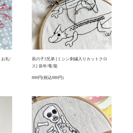
お礼/
辰の子3兄弟 [ミシン刺繍入りカットクロ
ス] 辰年/竜/龍
800円(税込880円)