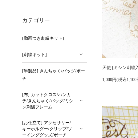
カテゴリー
[動画つき刺繍キット]
[刺繍キット]
天使 [ミシン刺繍
[半製品] きんちゃく/バッグ/ポー
チ
1,000円(税込1,100
[布] カットクロス/ハンカ
チ/きんちゃく/バッグ/ミシ
ン刺繍フレーム
[お仕立て] アクセサリー/
キーホルダー/クリップ/ソ
ーインググッズ/ポーチ