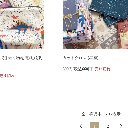
ろ] 乗り物/恐竜/動物刺
カットクロス [星座]
600円(税込660円)
売り切れ
売り切れ
全
16
商品中
1 - 12
表示
1
2