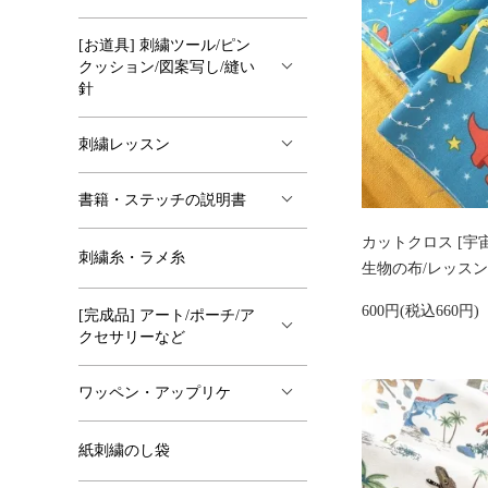
[お道具] 刺繍ツール/ピン
クッション/図案写し/縫い
針
刺繍レッスン
書籍・ステッチの説明書
カットクロス [宇
刺繍糸・ラメ糸
生物の布/レッスン
600円(税込660円)
[完成品] アート/ポーチ/ア
クセサリーなど
ワッペン・アップリケ
紙刺繍のし袋