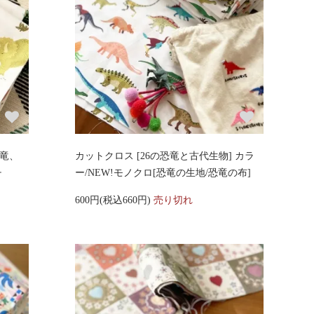
恐竜、
カットクロス [26の恐竜と古代生物] カラ
チ
ー/NEW!モノクロ[恐竜の生地/恐竜の布]
600円(税込660円)
売り切れ