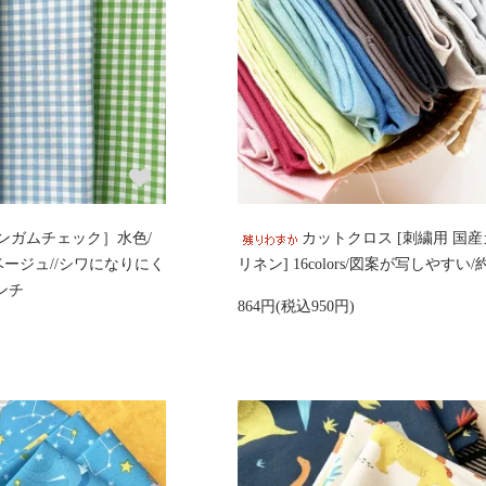
ンガムチェック］水色/
カットクロス [刺繍用 国
ベージュ//シワになりにく
リネン] 16colors/図案が写しやすい/約
センチ
864円(税込950円)