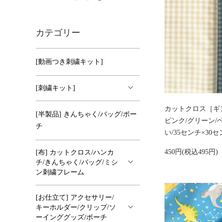
カテゴリー
[動画つき刺繍キット]
[刺繍キット]
カットクロス［ギ
[半製品] きんちゃく/バッグ/ポー
ピンク/グリーン/
チ
い/35センチ×30
450円(税込495円)
[布] カットクロス/ハンカ
チ/きんちゃく/バッグ/ミシ
ン刺繍フレーム
[お仕立て] アクセサリー/
キーホルダー/クリップ/ソ
ーインググッズ/ポーチ