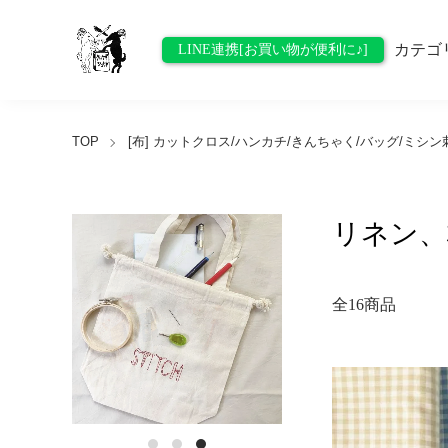
カテゴ
LINE連携[お買い物が便利に♪]
TOP
[布] カットクロス/ハンカチ/きんちゃく/バッグ/ミシ
リネン、
全16商品