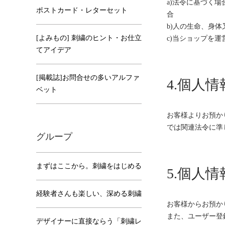
a)法令に基づく
ポストカード・レターセット
合
b)人の生命、身
[よみもの] 刺繍のヒント・お仕立
c)当ショップを
てアイデア
[掲載誌]お問合せの多いアルファ
4.個人
ベット
お客様よりお預か
では関連法令に準
グループ
まずはここから。刺繍をはじめる
5.個人
経験者さんも楽しい、深める刺繍
お客様からお預か
また、ユーザー登
デザイナーに直接ならう「刺繍レ