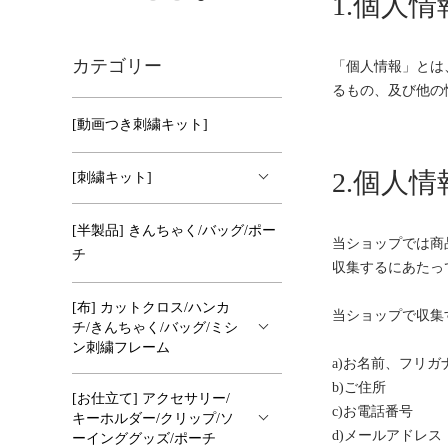
1.個人
カテゴリー
「個人情報」とは
るもの、及び他の
[動画つき刺繍キット]
2.個人
[刺繍キット]
[半製品] きんちゃく/バッグ/ポー
当ショップでは商
チ
収集するにあたっ
[布] カットクロス/ハンカ
当ショップで収集
チ/きんちゃく/バッグ/ミシ
ン刺繍フレーム
a)お名前、フリガ
b)ご住所
[お仕立て] アクセサリー/
c)お電話番号
キーホルダー/クリップ/ソ
d)メールアドレス
ーインググッズ/ポーチ