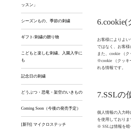
ッスン」
6.coo
シーズンもの、季節の刺繍
ギフト/刺繍の贈り物
お客様によりよい
ではなく、お客様
こどもと楽しむ刺繍。入園入学に
また、cooki
も
※cookie 
れる情報です。
記念日の刺繍
どうぶつ・恐竜・架空のいきもの
7.SSL
Coming Soon（今後の発売予定）
個人情報の入力時に
を使用しておりま
[新刊] マイクロステッチ
※ SSLは情報