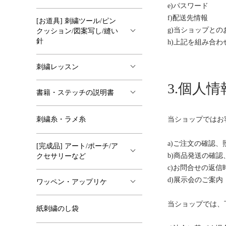
e)パスワード
f)配送先情報
[お道具] 刺繍ツール/ピン
g)当ショップと
クッション/図案写し/縫い
針
h)上記を組み合
刺繍レッスン
3.個人
書籍・ステッチの説明書
刺繍糸・ラメ糸
当ショップではお
a)ご注文の確認、
[完成品] アート/ポーチ/ア
b)商品発送の確認
クセサリーなど
c)お問合せの返信
d)展示会のご案内
ワッペン・アップリケ
当ショップでは、
紙刺繍のし袋