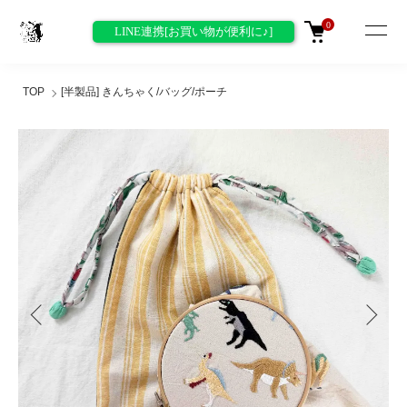
0
LINE連携[お買い物が便利に♪]
TOP
[半製品] きんちゃく/バッグ/ポーチ