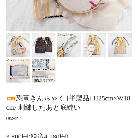
恐竜きんちゃく [半製品] H25cm×W18
cm/ 刺繍したあと底縫い
Hk2-dn
3,800円(税込4,180円)