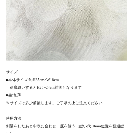
サイズ
■本体サイズ:約H25cm×W18cm
※底縫いするとH25~24cm前後となります
■生地:薄
※サイズは多少前後します。ご了承の上ご注文ください
使用方法
刺繍をしたあと中表に合わせ、底を縫う（縫い代10mm位置を普通縫