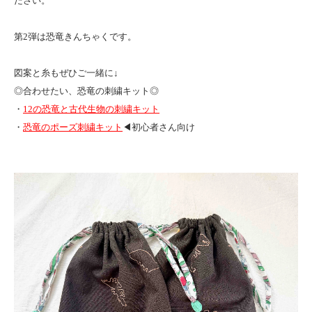
ださい。
第2弾は恐竜きんちゃくです。
図案と糸もぜひご一緒に↓
◎合わせたい、恐竜の刺繍キット◎
・
12の恐竜と古代生物の刺繍キット
・
恐竜のポーズ刺繍キット
◀︎初心者さん向け