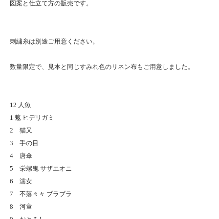
図案と仕立て方の販売です。
刺繍糸は別途ご用意ください。
数量限定で、見本と同じすみれ色のリネン布もご用意しました。
12 人魚
1 魃 ヒデリガミ
2 猫又
3 手の目
4 唐傘
5 栄螺鬼 サザエオニ
6 濡女
7 不落々々 ブラブラ
8 河童