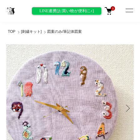
0
LINE連携[お買い物が便利に♪]
TOP
[刺繍キット]
図案のみ/筆記体図案