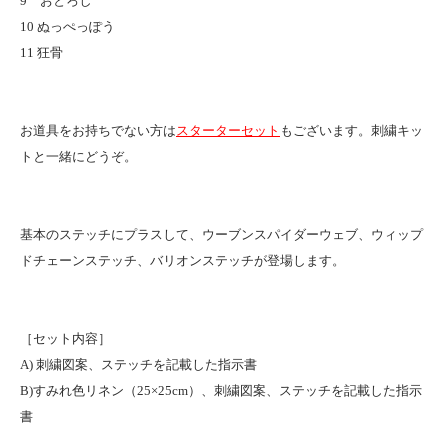
9 おとろし
10 ぬっぺっぽう
11 狂骨
お道具をお持ちでない方は
スターターセット
もございます。刺繍キッ
トと一緒にどうぞ。
基本のステッチにプラスして、ウーブンスパイダーウェブ、ウィップ
ドチェーンステッチ、バリオンステッチが登場します。
［セット内容］
A) 刺繍図案、ステッチを記載した指示書
B)すみれ色リネン（25×25cm）、刺繍図案、ステッチを記載した指示
書